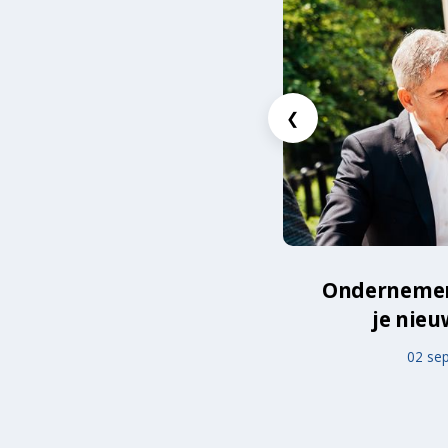
❮
Ondernemers
je nieu
02 se