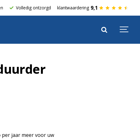
9,1
en
Volledig ontzorgd
klantwaardering
 duurder
o per jaar meer voor uw