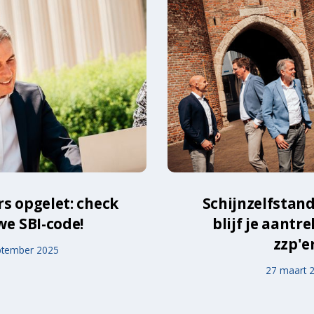
 opgelet: check
Schijnzelfstand
we SBI-code!
blijf je aantre
zzp'e
ptember 2025
27 maart 