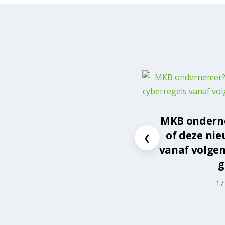
MKB ondern
of deze ni
❮
vanaf volgen
g
17