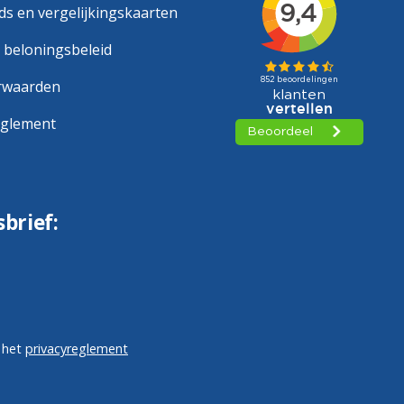
s en vergelijkingskaarten
 beloningsbeleid
rwaarden
eglement
sbrief:
 het
privacyreglement