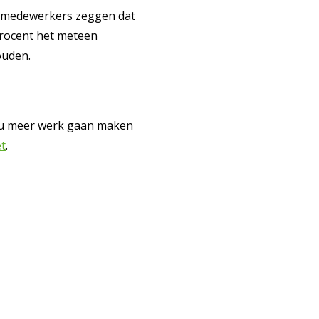
ien medewerkers zeggen dat
procent het meteen
ouden.
lt u meer werk gaan maken
et
.