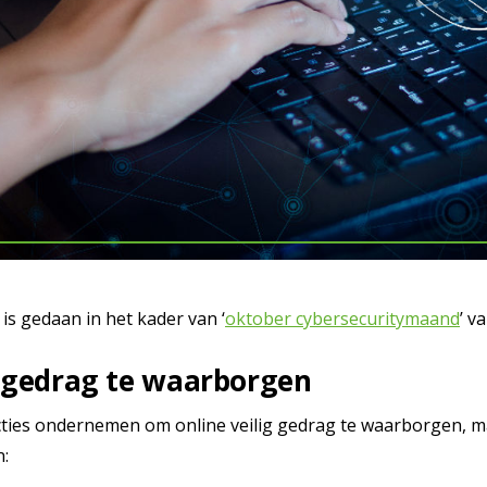
 is gedaan in het kader van ‘
oktober cybersecuritymaand
’ v
g gedrag te waarborgen
cties ondernemen om online veilig gedrag te waarborgen, maa
n: