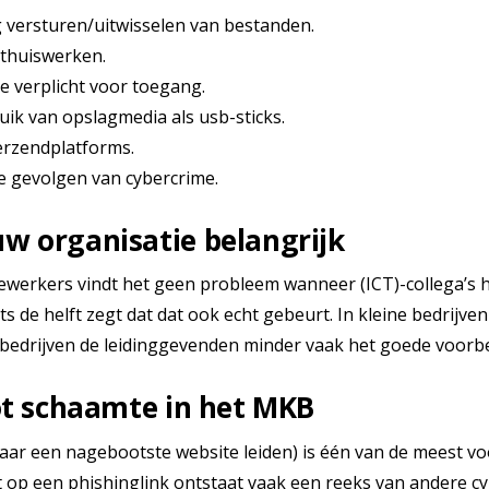
g versturen/uitwisselen van bestanden.
e thuiswerken.
e verplicht voor toegang.
ik van opslagmedia als usb-sticks.
erzendplatforms.
 gevolgen van cybercrime.
w organisatie belangrijk
dewerkers vindt het geen probleem wanneer (ICT)-collega’s
s de helft zegt dat dat ook echt gebeurt. In kleine bedrijve
e bedrijven de leidinggevenden minder vaak het goede voorbe
tot schaamte in het MKB
 naar een nagebootste website leiden) is één van de mees
t op een phishinglink ontstaat vaak een reeks van andere c