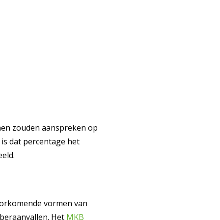
 hen zouden aanspreken op
n is dat percentage het
eld.
t voorkomende vormen van
yberaanvallen. Het
MKB