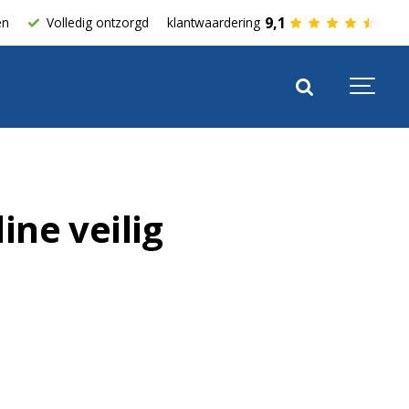
9,1
en
Volledig ontzorgd
klantwaardering
ine veilig