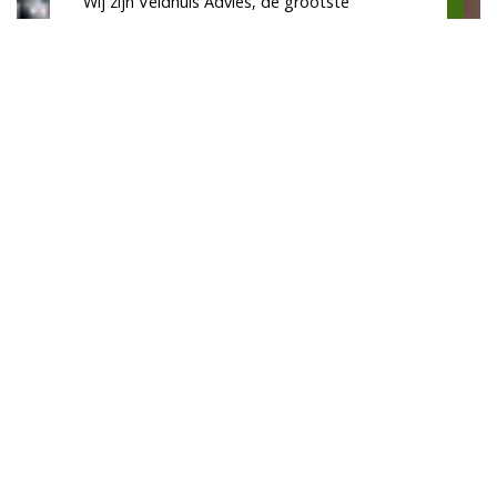
Wij zijn Veldhuis Advies, de grootste
organisatie in financieel advies in de regio.
Scroll
Iedere situatie is uniek, daarom voorzien we
naar
u altijd van advies op maat. Vrijblijvend uw
boven
situatie bespreken? We helpen u graag.
Bel 0578-699789
Contactformulier